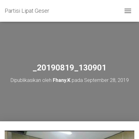
Partisi Lipat Geser
T
O
G
G
L
E
N
A
V
_20190819_130901
I
G
Dipublikasikan oleh
Fhany.K
pada
September 28, 2019
A
S
I