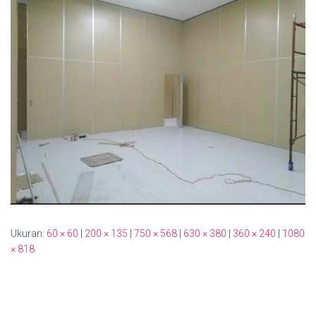
Ukuran:
60 × 60
|
200 × 135
|
750 × 568
|
630 × 380
|
360 × 240
|
1080
× 818