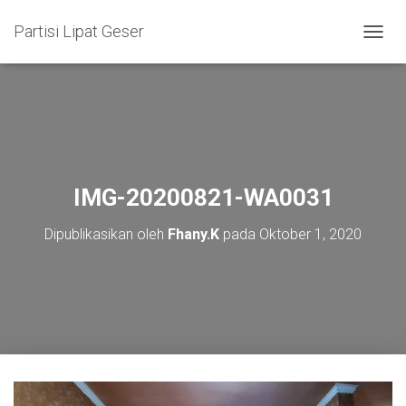
Partisi Lipat Geser
T
O
G
G
L
E
N
A
V
IMG-20200821-WA0031
I
G
Dipublikasikan oleh
Fhany.K
pada
Oktober 1, 2020
A
S
I