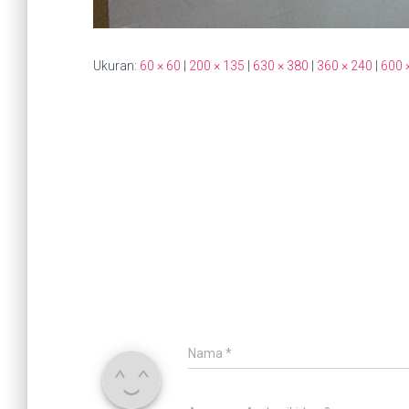
Ukuran:
60 × 60
|
200 × 135
|
630 × 380
|
360 × 240
|
600 
Nama
*