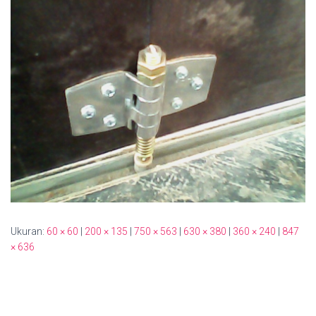
Ukuran:
60 × 60
|
200 × 135
|
750 × 563
|
630 × 380
|
360 × 240
|
847
× 636