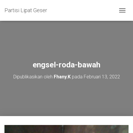
Partisi Lipat Geser
T
O
G
G
L
E
N
A
V
engsel-roda-bawah
I
G
Dipublikasikan oleh
Fhany.K
pada
Februari 13, 2022
A
S
I