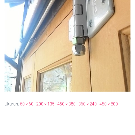
Ukuran:
60 × 60
|
200 × 135
|
450 × 380
|
360 × 240
|
450 × 800