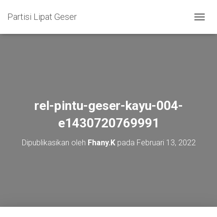
Partisi Lipat Geser
T
O
G
G
L
E
N
A
V
rel-pintu-geser-kayu-004-
I
G
e1430720769991
A
S
Dipublikasikan oleh
Fhany.K
pada
Februari 13, 2022
I