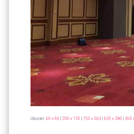
Ukuran:
60 × 60
|
200 × 135
|
750 × 563
|
630 × 380
|
360 