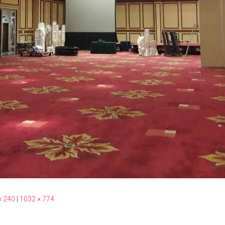
× 240
|
1032 × 774