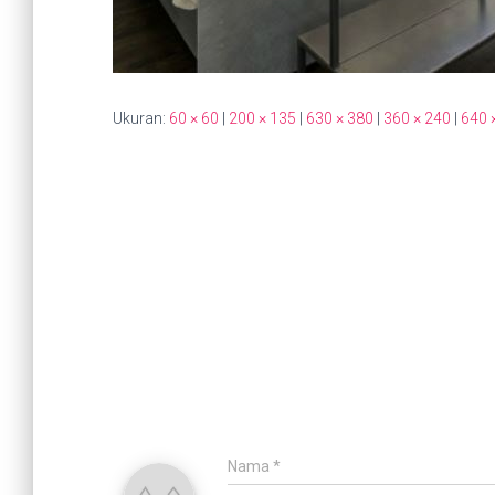
Ukuran:
60 × 60
|
200 × 135
|
630 × 380
|
360 × 240
|
640 
Nama
*