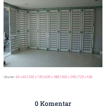
Ukuran:
60 × 60
|
200 × 135
|
630 × 380
|
360 × 240
|
720 × 536
0 Komentar