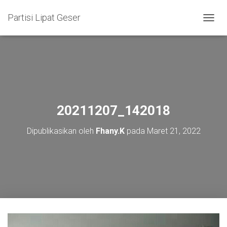
Partisi Lipat Geser
T
O
G
G
L
E
N
A
V
20211207_142018
I
G
Dipublikasikan oleh
Fhany.K
pada
Maret 21, 2022
A
S
I