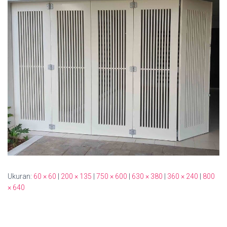
Ukuran:
60 × 60
|
200 × 135
|
750 × 600
|
630 × 380
|
360 × 240
|
800
× 640