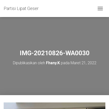
Partisi Lipat Geser
T
O
G
G
L
E
N
A
V
IMG-20210826-WA0030
I
G
Dipublikasikan oleh
Fhany.K
pada
Maret 21, 2022
A
S
I