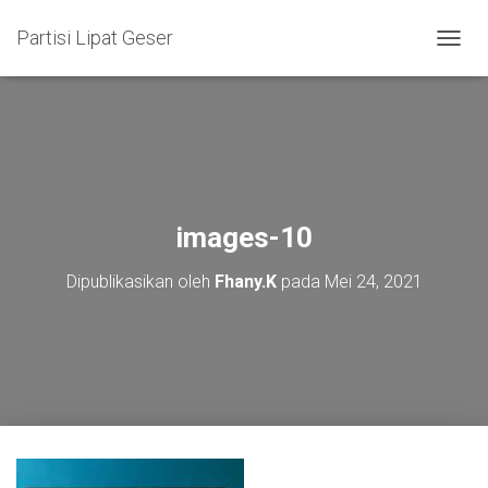
Partisi Lipat Geser
T
O
G
G
L
E
N
A
V
images-10
I
G
Dipublikasikan oleh
Fhany.K
pada
Mei 24, 2021
A
S
I