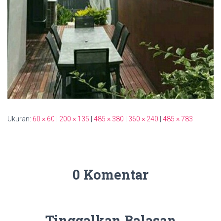
Ukuran:
60 × 60
|
200 × 135
|
485 × 380
|
360 × 240
|
485 × 783
0 Komentar
Tinggalkan Balasan