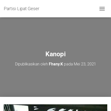
Partisi Lipat Geser
T
O
G
G
L
E
N
A
V
Kanopi
I
G
Dipublikasikan oleh
Fhany.K
pada
Mei 23, 2021
A
S
I