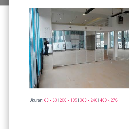
Ukuran:
60 × 60
|
200 × 135
|
360 × 240
|
400 × 278