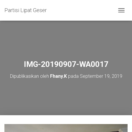
Partisi Lipat Geser
T
O
G
G
L
E
N
A
V
IMG-20190907-WA0017
I
G
Dipublikasikan oleh
Fhany.K
pada
September 19, 2019
A
S
I