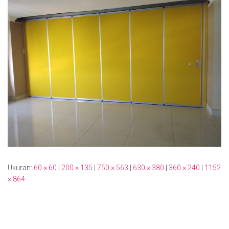
Ukuran:
60 × 60
|
200 × 135
|
750 × 563
|
630 × 380
|
360 × 240
|
1152
× 864