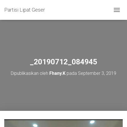
Partisi Lipat Geser
T
O
G
G
L
E
N
A
V
_20190712_084945
I
G
Dipublikasikan oleh
Fhany.K
pada
September 3, 2019
A
S
I