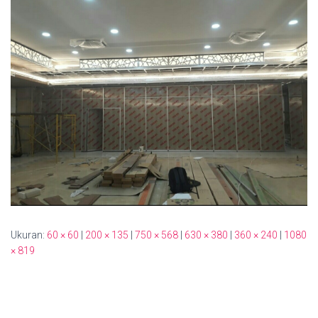
Ukuran:
60 × 60
|
200 × 135
|
750 × 568
|
630 × 380
|
360 × 240
|
1080
× 819