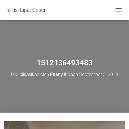
Partisi Lipat Geser
T
O
G
G
L
E
N
A
V
1512136493483
I
G
Dipublikasikan oleh
Fhany.K
pada
September 3, 2019
A
S
I