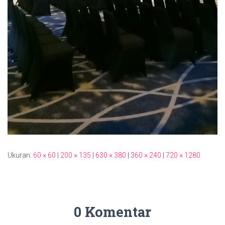
Ukuran:
60 × 60
|
200 × 135
|
630 × 380
|
360 × 240
|
720 × 1280
0 Komentar