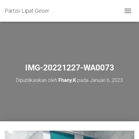
Partisi Lipat Geser
T
O
G
G
L
E
N
A
V
IMG-20221227-WA0073
I
G
Dipublikasikan oleh
Fhany.K
pada
Januari 6, 2023
A
S
I