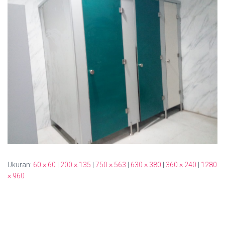
Ukuran:
60 × 60
|
200 × 135
|
750 × 563
|
630 × 380
|
360 × 240
|
1280
× 960