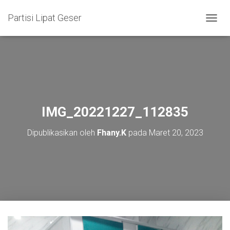
Partisi Lipat Geser
T
O
G
G
L
E
N
A
V
IMG_20221227_112835
I
G
Dipublikasikan oleh
Fhany.K
pada
Maret 20, 2023
A
S
I