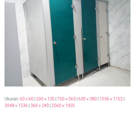
Ukuran:
60 × 60
|
200 × 135
|
750 × 563
|
630 × 380
|
1536 × 1152
|
2048 × 1536
|
360 × 240
|
2560 × 1920