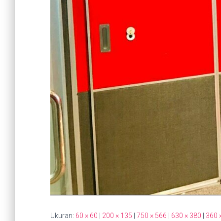
Ukuran:
60 × 60
|
200 × 135
|
750 × 566
|
630 × 380
|
360 