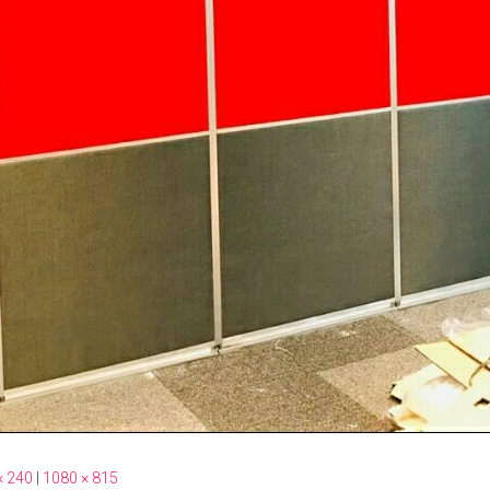
× 240
|
1080 × 815