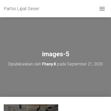
Partisi Lipat Geser
T
O
G
G
L
E
N
A
V
images-5
I
G
Dipublikasikan oleh
Fhany.K
pada
September 21, 2020
A
S
I