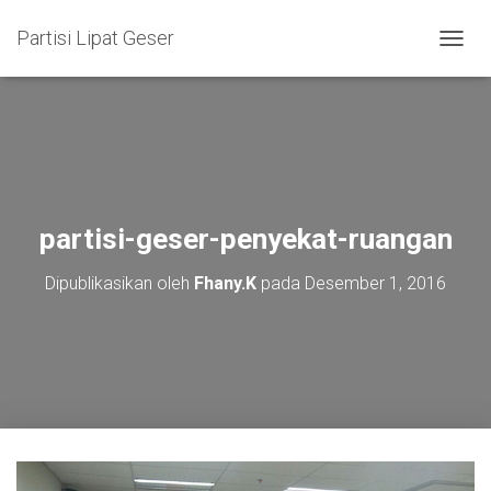
Partisi Lipat Geser
T
O
G
G
L
E
N
A
V
partisi-geser-penyekat-ruangan
I
G
Dipublikasikan oleh
Fhany.K
pada
Desember 1, 2016
A
S
I