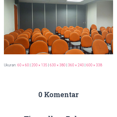
Ukuran:
60 × 60
|
200 × 135
|
630 × 380
|
360 × 240
|
600 × 338
0 Komentar