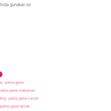
a Anda gunakan se
er
partisi geser
partisi geser makassar
ting
partisi geser rumah
partisi geser taman