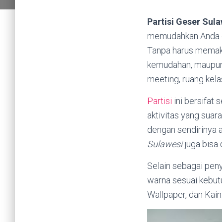
Partisi Geser Sul
memudahkan Anda d
Tanpa harus memaka
kemudahan, maupun 
meeting, ruang kelas
Partisi
ini bersifat
aktivitas yang suar
dengan sendirinya a
Sulawesi
juga bisa 
Selain sebagai pen
warna sesuai kebut
Wallpaper, dan Kain