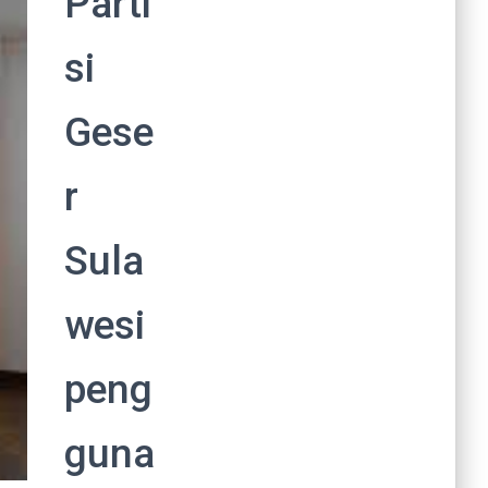
Parti
si
Gese
r
Sula
wesi
peng
guna