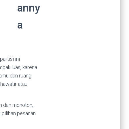
anny
a
artisi ini
mpak luas, karena
 tamu dan ruang
hawatir atau
n dan monoton,
g pilihan pesanan