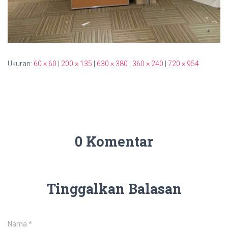
Ukuran:
60 × 60
|
200 × 135
|
630 × 380
|
360 × 240
|
720 × 954
0 Komentar
Tinggalkan Balasan
Nama
*