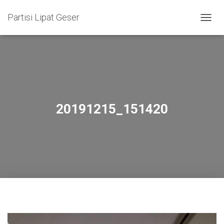
Partisi Lipat Geser
T
O
G
G
L
E
N
A
V
20191215_151420
I
G
A
S
I