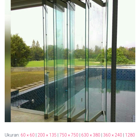
Ukuran:
60 × 60
|
200 × 135
|
750 × 750
|
630 × 380
|
360 × 240
|
1280