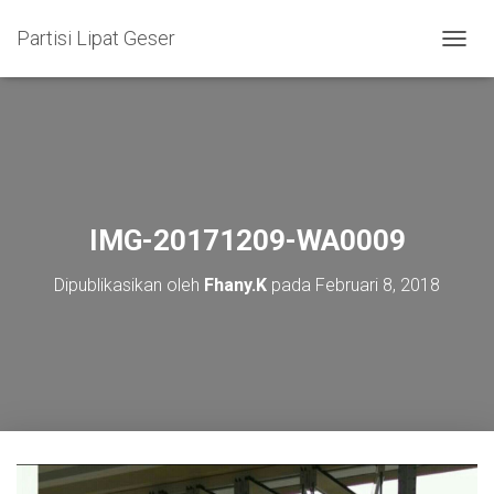
Partisi Lipat Geser
T
O
G
G
L
E
N
A
V
IMG-20171209-WA0009
I
G
Dipublikasikan oleh
Fhany.K
pada
Februari 8, 2018
A
S
I