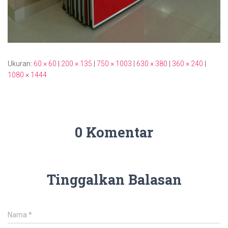
Ukuran:
60 × 60
|
200 × 135
|
750 × 1003
|
630 × 380
|
360 × 240
|
1080 × 1444
0 Komentar
Tinggalkan Balasan
Nama
*