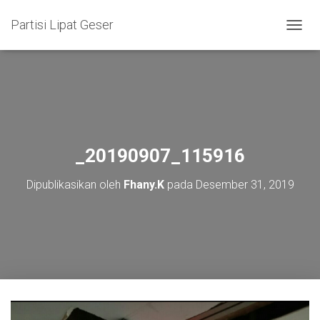
Partisi Lipat Geser
T
O
G
G
L
E
N
A
V
_20190907_115916
I
G
Dipublikasikan oleh
Fhany.K
pada
Desember 31, 2019
A
S
I