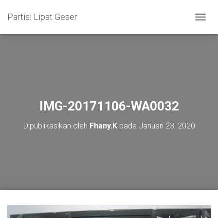
Partisi Lipat Geser
T
O
G
G
L
E
N
A
V
IMG-20171106-WA0032
I
G
Dipublikasikan oleh
Fhany.K
pada
Januari 23, 2020
A
S
I