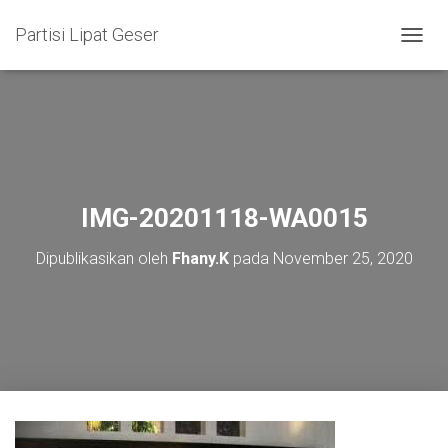
Partisi Lipat Geser
T
O
G
G
L
E
N
A
V
IMG-20201118-WA0015
I
G
Dipublikasikan oleh
Fhany.K
pada
November 25, 2020
A
S
I