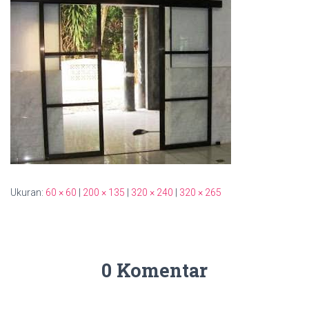
Ukuran:
60 × 60
|
200 × 135
|
320 × 240
|
320 × 265
0 Komentar