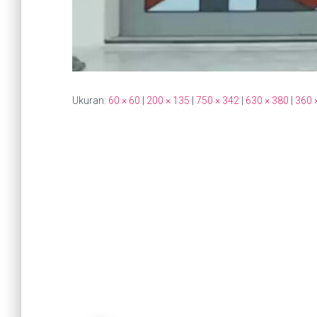
Ukuran:
60 × 60
|
200 × 135
|
750 × 342
|
630 × 380
|
360 