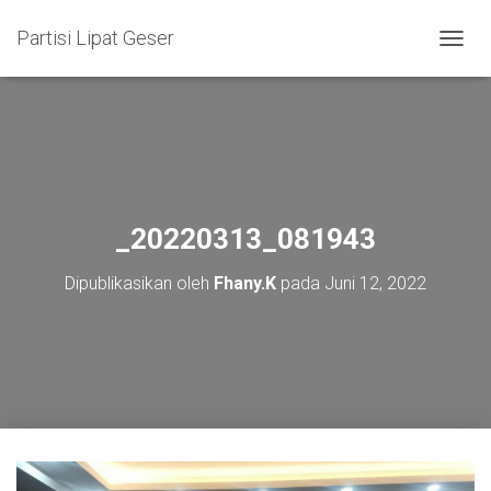
Partisi Lipat Geser
T
O
G
G
L
E
N
A
V
_20220313_081943
I
G
Dipublikasikan oleh
Fhany.K
pada
Juni 12, 2022
A
S
I