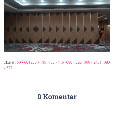
Ukuran:
60 × 60
|
200 × 135
|
750 × 415
|
630 × 380
|
360 × 240
|
1080
× 597
0 Komentar