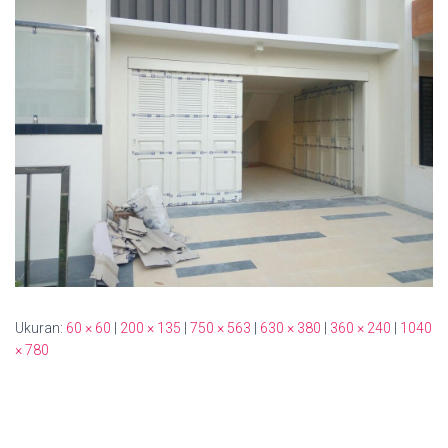
Ukuran:
60 × 60
|
200 × 135
|
750 × 563
|
630 × 380
|
360 × 240
|
1040
× 780