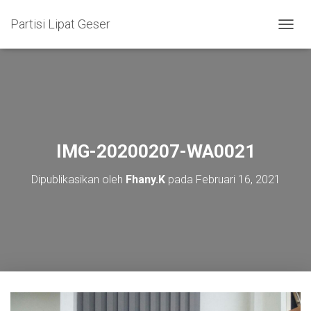
Partisi Lipat Geser
T
O
G
G
L
E
N
A
V
IMG-20200207-WA0021
I
G
Dipublikasikan oleh
Fhany.K
pada
Februari 16, 2021
A
S
I