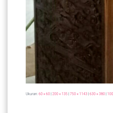
Ukuran:
60 × 60
|
200 × 135
|
750 × 1143
|
630 × 380
|
100