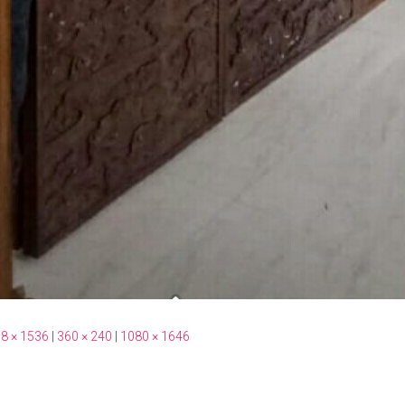
8 × 1536
|
360 × 240
|
1080 × 1646