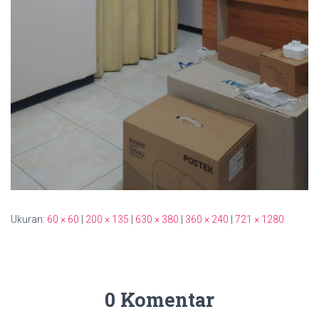
Ukuran:
60 × 60
|
200 × 135
|
630 × 380
|
360 × 240
|
721 × 1280
0 Komentar