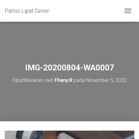
Partisi Lipat Geser
T
O
G
G
L
E
N
A
V
IMG-20200804-WA0007
I
G
Dipublikasikan oleh
Fhany.K
pada
November 5, 2022
A
S
I