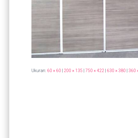
Ukuran:
60 × 60
|
200 × 135
|
750 × 422
|
630 × 380
|
360 