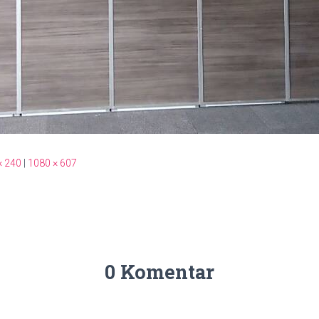
× 240
|
1080 × 607
0 Komentar