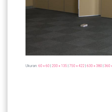
Ukuran:
60 × 60
|
200 × 135
|
750 × 422
|
630 × 380
|
360 