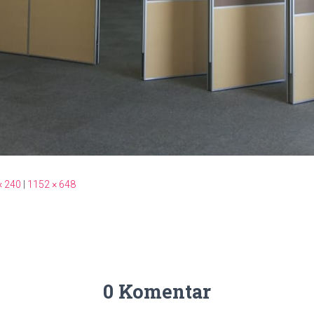
× 240
|
1152 × 648
0 Komentar