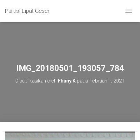
Partisi Lipat Geser
T
O
G
G
L
E
N
A
V
IMG_20180501_193057_784
I
G
Dipublikasikan oleh
Fhany.K
pada
Februari 1, 2021
A
S
I