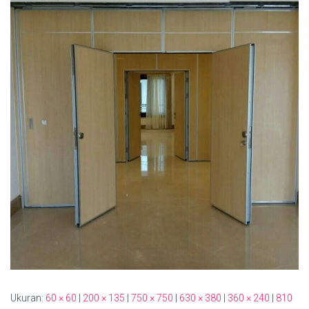
Ukuran:
60 × 60
|
200 × 135
|
750 × 750
|
630 × 380
|
360 × 240
|
810