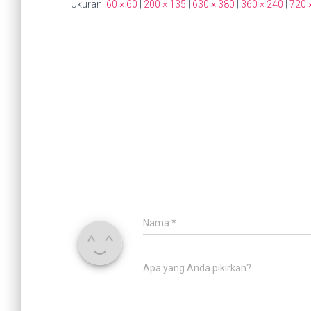
Ukuran:
60 × 60
|
200 × 135
|
630 × 380
|
360 × 240
|
720 
Nama
*
Apa yang Anda pikirkan?