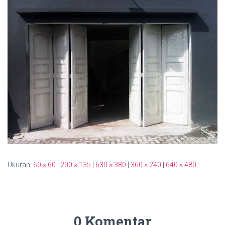
Ukuran:
60 × 60
|
200 × 135
|
630 × 380
|
360 × 240
|
640 × 480
0 Komentar