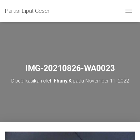
Partisi Lipat Geser
T
O
G
G
L
E
N
A
V
IMG-20210826-WA0023
I
G
Dipublikasikan oleh
Fhany.K
pada
November 11, 2022
A
S
I