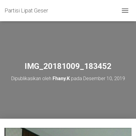
Partisi Lipat Geser
T
O
G
G
L
E
N
A
V
IMG_20181009_183452
I
G
Dipublikasikan oleh
Fhany.K
pada
Desember 10, 2019
A
S
I