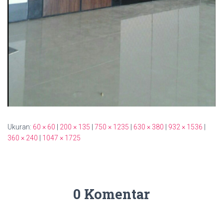
Ukuran:
60 × 60
|
200 × 135
|
750 × 1235
|
630 × 380
|
932 × 1536
|
360 × 240
|
1047 × 1725
0 Komentar