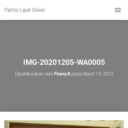
Partisi Lipat Geser
T
O
G
G
L
E
N
A
V
IMG-20201205-WA0005
I
G
Dipublikasikan oleh
Fhany.K
pada
Maret 19, 2023
A
S
I