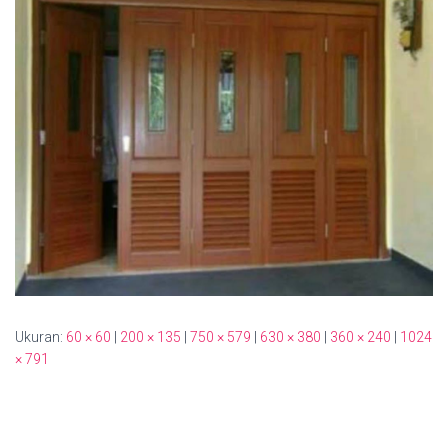
Ukuran:
60 × 60
|
200 × 135
|
750 × 579
|
630 × 380
|
360 × 240
|
1024
× 791