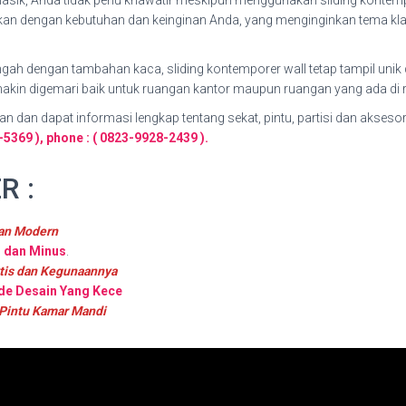
lasik, Anda tidak perlu khawatir meskipun menggunakan sliding kontem
kan dengan kebutuhan dan keinginan Anda, yang menginginkan tema klas
gah dengan tambahan kaca, sliding kontemporer wall tetap tampil unik 
makin digemari baik untuk ruangan kantor maupun ruangan yang ada di
n dan dapat informasi lengkap tentang sekat, pintu, partisi dan aksesoris
5369 ), phone : ( 0823-9928-2439 ).
R :
ian Modern
s dan Minus
.
aktis dan Kegunaannya
Ide Desain Yang Kece
 Pintu Kamar Mandi