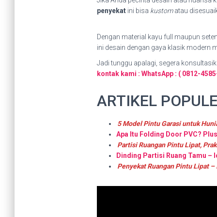
Jika Anda pecinta desain atau nuansa k
penyekat
ini bisa
kustom
atau disesuai
Dengan material kayu full maupun seten
ini desain dengan gaya klasik modern 
Jadi tunggu apalagi, segera konsultasika
kontak kami : WhatsApp : ( 0812-4585-
ARTIKEL POPULE
5 Model Pintu Garasi untuk Hun
Apa Itu Folding Door PVC? Plu
Partisi Ruangan Pintu Lipat, Pr
Dinding Partisi Ruang Tamu – 
Penyekat Ruangan Pintu Lipat –