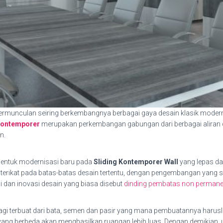
ermunculan seiring berkembangnya berbagai gaya desain klasik modern
kontemporer
merupakan perkembangan gabungan dari berbagai aliran 
n.
entuk modernisasi baru pada
Sliding Kontemporer Wall
yang lepas dar
k terikat pada batas-batas desain tertentu, dengan pengembangan yang
i dan inovasi desain yang biasa disebut
dinding pembatas non permane
lagi terbuat dari bata, semen dan pasir yang mana pembuatannya har
ang berbeda akan menghasilkan ruangan lebih luas. Dengan demikian, 