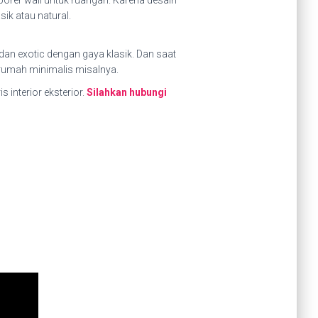
porer wall untuk ruangan. Karena desain
ik atau natural.
dan exotic dengan gaya klasik. Dan saat
 rumah minimalis misalnya.
 interior eksterior.
Silahkan hubungi