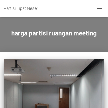
Partisi Lipat Geser
TOGG
NAVIG
harga partisi ruangan meeting