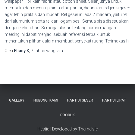
wallpaper, Hpl, kain fabrik atau cotton sheet. Selanjutnya untuk
membuka dan menutup pintu atau partisi, digunakan rel jenis geser
agar lebih praktis dan mudah. Rel geser ini ada 2 macam, yaitu rel
dari alumunium serta rel dari logam besi. Semua bisa disesuaikan
dengan kebutuhan. Semoga ulasan tentang partisi ruangan
meeting ini dapat menjadi sebuah referensi terbaik untuk
menentukan pilihan dalam membuat penyekat ruang. Terimakasih.
Oleh
Fhany.K
,
7 tahun
yang lalu
GALLERY
HUBUNGI KAMI
PARTISI GESER
PARTISI LIPAT
PRODUK
Hestia | Developed by
ThemeIsle