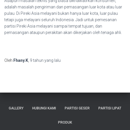
Adapun masalah teknis yang biasa dikhawatirkan konsumen,
adalah masalah pengiriman dan pemasangan luar kota atau luar
pulau. Di Pireki Asia melayani bukan hanya luar kota, luar pulau
tetapi juga melayani seluruh Indonesia. Jadi untuk pemesanan
partisi Pireki Asia melayani sampai tempat tujuan, dan
pemasangan ataupun perakitan akan dikerjakan oleh tenaga ahli.
Oleh
Fhany.K
,
9 tahun
yang lalu
GALLERY
HUBUNGI KAMI
PARTISI GESER
PARTISI LIPAT
PRODUK