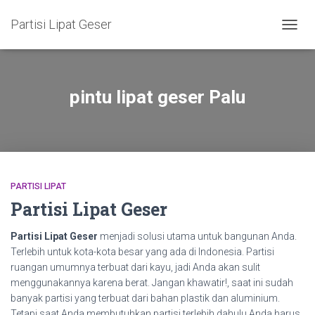
Partisi Lipat Geser
TOGG
NAVIG
pintu lipat geser Palu
PARTISI LIPAT
Partisi Lipat Geser
Partisi Lipat Geser
menjadi solusi utama untuk bangunan Anda.
Terlebih untuk kota-kota besar yang ada di Indonesia. Partisi
ruangan umumnya terbuat dari kayu, jadi Anda akan sulit
menggunakannya karena berat. Jangan khawatir!, saat ini sudah
banyak partisi yang terbuat dari bahan plastik dan aluminium.
Tetapi saat Anda membutuhkan partisi terlebih dahulu Anda harus