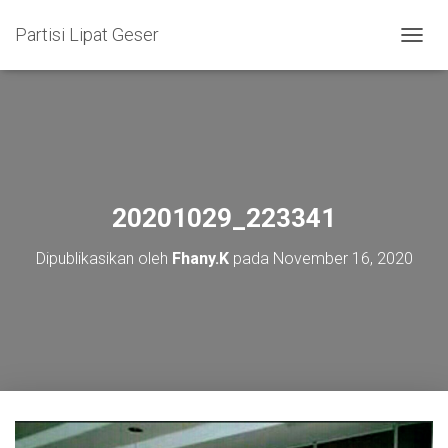
Partisi Lipat Geser
T
O
G
G
L
E
N
A
V
20201029_223341
I
G
Dipublikasikan oleh
Fhany.K
pada
November 16, 2020
A
S
I