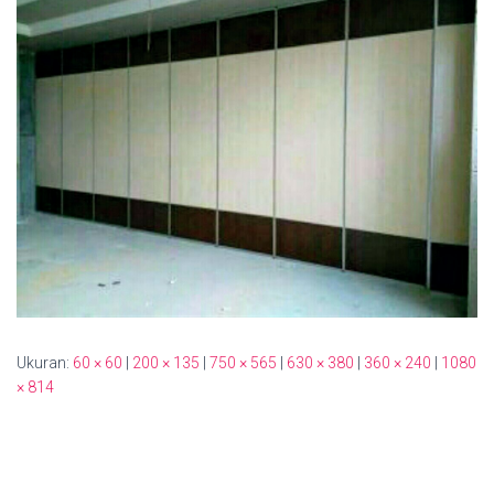
Ukuran:
60 × 60
|
200 × 135
|
750 × 565
|
630 × 380
|
360 × 240
|
1080
× 814