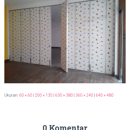
Ukuran:
60 × 60
|
200 × 135
|
630 × 380
|
360 × 240
|
640 × 480
0 Komentar