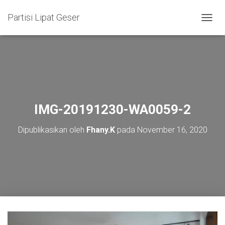
Partisi Lipat Geser
T
O
G
G
L
E
N
A
V
IMG-20191230-WA0059-2
I
G
Dipublikasikan oleh
Fhany.K
pada
November 16, 2020
A
S
I