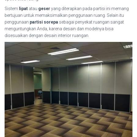
Sistem
lipat
atau
geser
yang diterapkan pada partisi ini memang
bertujuan untuk memaksimalkan penggunaan ruang. Selain itu
penggunaan
partisi sorepa
sebagai penyekat ruangan sangat
menguntungkan Anda, karena desain dan modelnya bisa
disesuaikan dengan desain interior ruangan.