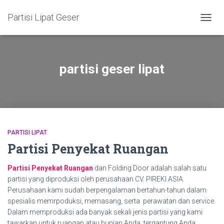
Partisi Lipat Geser
TOGG
NAVIG
partisi geser lipat
PARTISI LIPAT
Partisi Penyekat Ruangan
Partisi Penyekat Ruangan
dan Folding Door adalah salah satu
partisi yang diproduksi oleh perusahaan CV. PIREKI ASIA.
Perusahaan kami sudah berpengalaman bertahun-tahun dalam
spesialis memrpoduksi, memasang, serta perawatan dan service.
Dalam memproduksi ada banyak sekali jenis partisi yang kami
tawarkan untuk ruangan atau hunian Anda, tergantung Anda