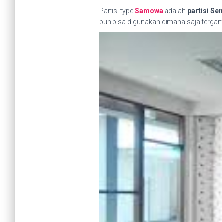
Partisi type
Samowa
adalah
partisi S
pun bisa digunakan dimana saja tergant