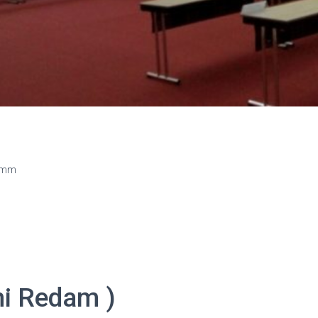
2 mm
 Redam )