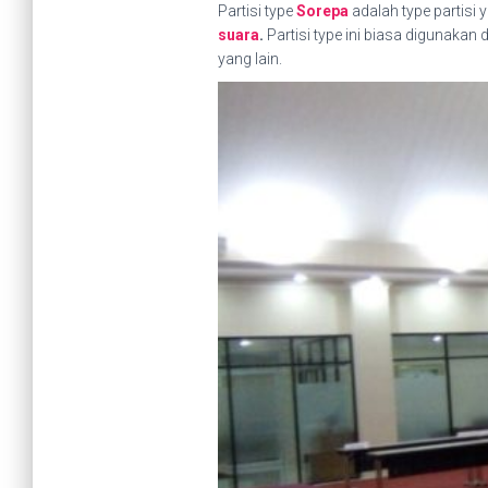
Partisi type
Sorepa
adalah type partisi 
suara
.
Partisi type ini biasa digunaka
yang lain.