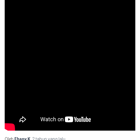
Oleh
Fhany.K
,
2 tahun
yang lalu