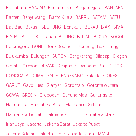
Banjabaru
BANJAR
Banjarmasin
Banjarnegara
BANTAENG
Banten
Banyuwangi
Barito Kuala
BARRU
BATAM
BATU
Bau-Bau
Bekasi
BELITUNG
Bengkulu
BERAU
BIAK
BIMA
BINJAI
Bintuni Kepulauan
BITUNG
BLITAR
BLORA
BOGOR
Bojonegoro
BONE
Bone Soppeng
Bontang
Bukit Tinggi
Bulukumba
Bulungan
BUTON
Cengkareng
Cilacap
Cilegon
Cimahi
Cirebon
DEMAK
Denpasar
Denpasar Bali
DEPOK
DONGGALA
DUMAI
ENDE
ENREKANG
Fakfak
FLORES
GARUT
Gayo Lues
Gianyar
Gorontalo
Gorontalo Utara
GOWA
GRESIK
Grobogan
Gunung Mas
Gunungsitoli
Halmahera
Halmahera Barat
Halmahera Selatan
Halmahera Tengah
Halmahera Timur
Halmahera Utara
Irian Jaya
Jakarta
Jakarta Barat
Jakarta Pusat
Jakarta Selatan
Jakarta Timur
Jakarta Utara
JAMBI