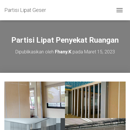
Partisi Lipat Geser
T
O
G
G
L
Partisi Lipat Penyekat Ruangan
E
N
Dipublikasikan oleh
Fhany.K
pada
Maret 15, 2023
A
V
I
G
A
S
I