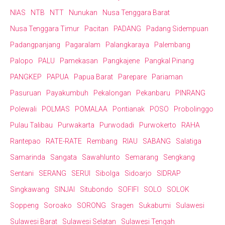
NIAS
NTB
NTT
Nunukan
Nusa Tenggara Barat
Nusa Tenggara Timur
Pacitan
PADANG
Padang Sidempuan
Padangpanjang
Pagaralam
Palangkaraya
Palembang
Palopo
PALU
Pamekasan
Pangkajene
Pangkal Pinang
PANGKEP
PAPUA
Papua Barat
Parepare
Pariaman
Pasuruan
Payakumbuh
Pekalongan
Pekanbaru
PINRANG
Polewali
POLMAS
POMALAA
Pontianak
POSO
Probolinggo
Pulau Talibau
Purwakarta
Purwodadi
Purwokerto
RAHA
Rantepao
RATE-RATE
Rembang
RIAU
SABANG
Salatiga
Samarinda
Sangata
Sawahlunto
Semarang
Sengkang
Sentani
SERANG
SERUI
Sibolga
Sidoarjo
SIDRAP
Singkawang
SINJAI
Situbondo
SOFIFI
SOLO
SOLOK
Soppeng
Soroako
SORONG
Sragen
Sukabumi
Sulawesi
Sulawesi Barat
Sulawesi Selatan
Sulawesi Tengah