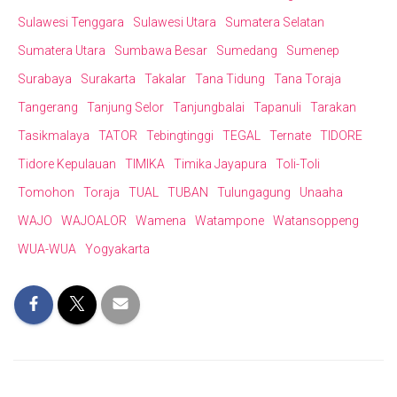
Sulawesi Tenggara
Sulawesi Utara
Sumatera Selatan
Sumatera Utara
Sumbawa Besar
Sumedang
Sumenep
Surabaya
Surakarta
Takalar
Tana Tidung
Tana Toraja
Tangerang
Tanjung Selor
Tanjungbalai
Tapanuli
Tarakan
Tasikmalaya
TATOR
Tebingtinggi
TEGAL
Ternate
TIDORE
Tidore Kepulauan
TIMIKA
Timika Jayapura
Toli-Toli
Tomohon
Toraja
TUAL
TUBAN
Tulungagung
Unaaha
WAJO
WAJOALOR
Wamena
Watampone
Watansoppeng
WUA-WUA
Yogyakarta