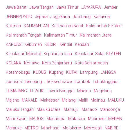
Jawa Barat
Jawa Tengah
Jawa Timur
JAYAPURA
Jember
JENNEPONTO
Jepara
Jogjakarta
Jombang
Kabaena
Kaliman
KALIMANTAN
Kalimantan Barat
Kalimantan Selatan
Kalimantan Tengah
Kalimantan Timur
Kalimantan Utara
KAPUAS
Kebumen
KEDIRI
Kendal
Kendari
Kepulauan Morotai
Kepulauan Riau
Kepulauan Sula
KLATEN
KOLAKA
Konawe
Kota Banjarbaru
Kota Banjarmasin
Kotamobagu
KUDUS
Kupang
KUTAI
Lampung
LANGSA
Lasusua
Lembang
Lhokseumawe
Lombok
Lubuklinggau
LUMAJANG
LUWUK
Luwuk Banggai
Madiun
Magelang
Majene
MAKALE
Makassar
Malang
Malili
Malinau
MALUKU
Maluku Tengah
Maluku Utara
Mamuju
Manado
Mandonga
Manokwari
MAROS
Masamba
Mataram
Maumere
MEDAN
Merauke
METRO
Minahasa
Mojokerto
Morowali
NABIRE