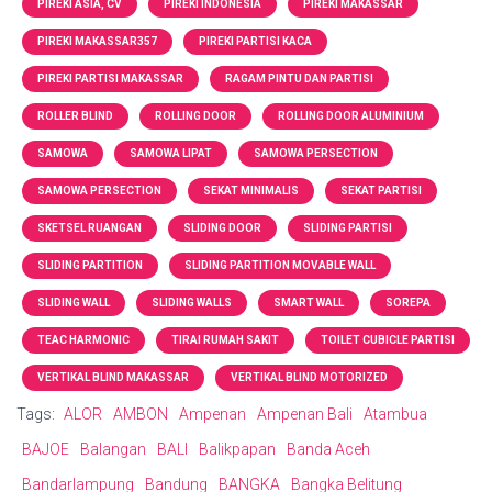
PIREKI ASIA, CV
PIREKI INDONESIA
PIREKI MAKASSAR
PIREKI MAKASSAR357
PIREKI PARTISI KACA
PIREKI PARTISI MAKASSAR
RAGAM PINTU DAN PARTISI
ROLLER BLIND
ROLLING DOOR
ROLLING DOOR ALUMINIUM
SAMOWA
SAMOWA LIPAT
SAMOWA PERSECTION
SAMOWA PERSECTION
SEKAT MINIMALIS
SEKAT PARTISI
SKETSEL RUANGAN
SLIDING DOOR
SLIDING PARTISI
SLIDING PARTITION
SLIDING PARTITION MOVABLE WALL
SLIDING WALL
SLIDING WALLS
SMART WALL
SOREPA
TEAC HARMONIC
TIRAI RUMAH SAKIT
TOILET CUBICLE PARTISI
VERTIKAL BLIND MAKASSAR
VERTIKAL BLIND MOTORIZED
Tags:
ALOR
AMBON
Ampenan
Ampenan Bali
Atambua
BAJOE
Balangan
BALI
Balikpapan
Banda Aceh
Bandarlampung
Bandung
BANGKA
Bangka Belitung