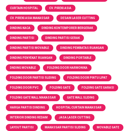
CURTAIN HOSPITAL
CV. PIREKI ASIA
CV. PIREKI ASIA MAKASSAR
DESAIN LASER CUTTING
DINDING KACA
DINDING KONTEMPORER BERGERAK
DINDING PARTISI
DINDING PARTISI GERAK
DINDING PARTISI MOVABLE
DINDING PEMBATAS RUANGAN
DINDING PENYEKAT RUANGAN
DINDING PORTABLE
DNDING MOVABLE
FOLDING DOOR HARMONIKA
FOLDING DOOR PARTISI SLIDING
FOLDING DOOR PINTU LIPAT
FOLDING DOOR PVC
FOLDING GATE
FOLDING GATE GARASI
FOLDING GATE WALL MAKASSAR
GATE WALL SLIDING
HARGA PARTISI DINDING
HOSPITAL CURTAIN MAKASSAR
INTERIOR DINDING REDAM
JASA LASER CUTTING
LAYOUT PARTISI
MAKASSAR PARTISI SLIDING
MOVABLE GATE