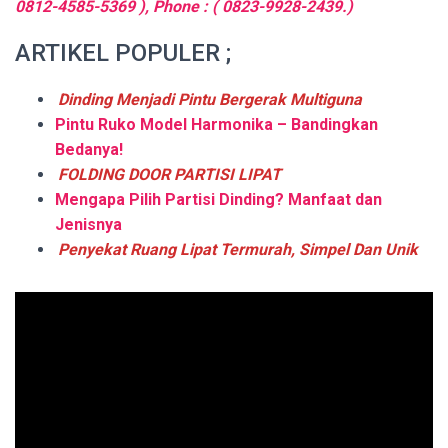
0812-4585-5369 ), Phone : ( 0823-9928-2439.)
ARTIKEL POPULER ;
Dinding Menjadi Pintu Bergerak Multiguna
Pintu Ruko Model Harmonika – Bandingkan
Bedanya!
FOLDING DOOR PARTISI LIPAT
Mengapa Pilih Partisi Dinding? Manfaat dan
Jenisnya
Penyekat Ruang Lipat Termurah, Simpel Dan Unik