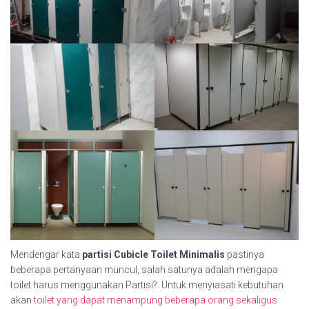
Mendengar kata
partisi Cubicle Toilet Minimalis
pastinya
beberapa pertanyaan muncul, salah satunya adalah mengapa
toilet harus menggunakan Partisi?. Untuk menyiasati kebutuhan
akan
toilet yang dapat menampung beberapa orang sekaligus