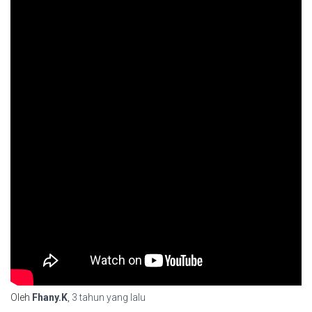
Oleh
Fhany.K
,
3 tahun
yang lalu