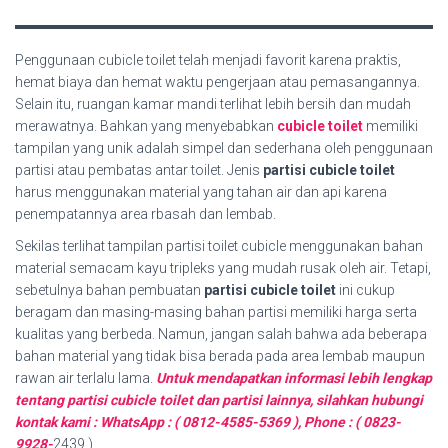
Penggunaan cubicle toilet telah menjadi favorit karena praktis,
hemat biaya dan hemat waktu pengerjaan atau pemasangannya.
Selain itu, ruangan kamar mandi terlihat lebih bersih dan mudah
merawatnya. Bahkan yang menyebabkan
cubicle toilet
memiliki
tampilan yang unik adalah simpel dan sederhana oleh penggunaan
partisi atau pembatas antar toilet. Jenis
partisi cubicle toilet
harus menggunakan material yang tahan air dan api karena
penempatannya area rbasah dan lembab.
Sekilas terlihat tampilan partisi toilet cubicle menggunakan bahan
material semacam kayu tripleks yang mudah rusak oleh air. Tetapi,
sebetulnya bahan pembuatan
partisi cubicle toilet
ini cukup
beragam dan masing-masing bahan partisi memiliki harga serta
kualitas yang berbeda. Namun, jangan salah bahwa ada beberapa
bahan material yang tidak bisa berada pada area lembab maupun
rawan air terlalu lama.
Untuk mendapatkan informasi lebih lengkap
tentang partisi cubicle toilet dan partisi lainnya, silahkan hubungi
kontak kami : WhatsApp : ( 0812-4585-5369 ), Phone : ( 0823-
9928-
2439 ).