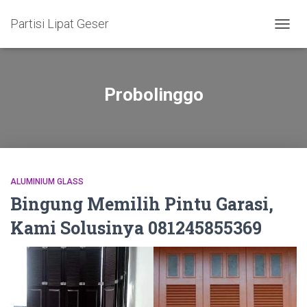
Partisi Lipat Geser
TOGG
NAVIG
Probolinggo
ALUMINIUM GLASS
Bingung Memilih Pintu Garasi,
Kami Solusinya 081245855369