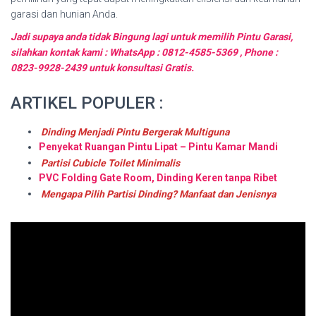
garasi dan hunian Anda.
Jadi supaya anda tidak Bingung lagi untuk memilih Pintu Garasi,
silahkan kontak kami : WhatsApp : 0812-4585-5369 , Phone :
0823-9928-2439 untuk konsultasi Gratis.
ARTIKEL POPULER :
Dinding Menjadi Pintu Bergerak Multiguna
Penyekat Ruangan Pintu Lipat – Pintu Kamar Mandi
Partisi Cubicle Toilet Minimalis
PVC Folding Gate Room, Dinding Keren tanpa Ribet
Mengapa Pilih Partisi Dinding? Manfaat dan Jenisnya