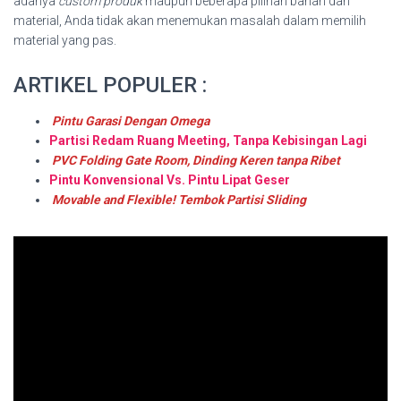
adanya
custom produk
maupun beberapa pilihan bahan dan
material, Anda tidak akan menemukan masalah dalam memilih
material yang pas.
ARTIKEL POPULER :
Pintu Garasi Dengan Omega
Partisi Redam Ruang Meeting, Tanpa Kebisingan Lagi
PVC Folding Gate Room, Dinding Keren tanpa Ribet
Pintu Konvensional Vs. Pintu Lipat Geser
Movable and Flexible! Tembok Partisi Sliding