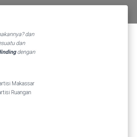
nakannya? dan
esuatu dan
dinding
dengan