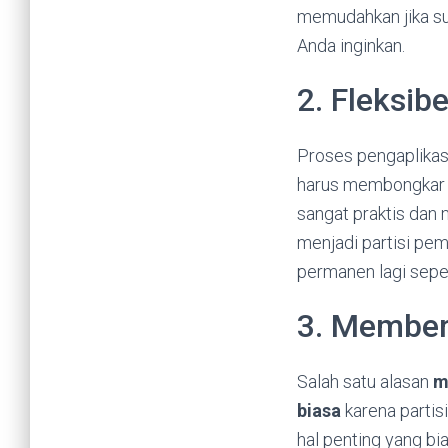
memudahkan jika sua
Anda inginkan.
2. Fleksib
Proses pengaplikasi
harus membongkar
sangat praktis dan
menjadi partisi pe
permanen lagi seper
3. Memberi
Salah satu alasan
m
biasa
karena partis
hal penting yang b