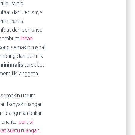
embuat
lahan
osong semakin mahal
embang dan pemilik
minimalis
tersebut
memiliki anggota
ng semakin umum
ikan banyak ruangan
am bangunan bukan
rena itu,
partisi
at suatu ruangan.