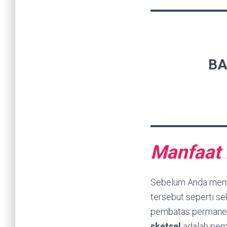
BA
Manfaat 
Sebelum Anda memil
tersebut seperti sek
pembatas permanen
sketsel
adalah pem