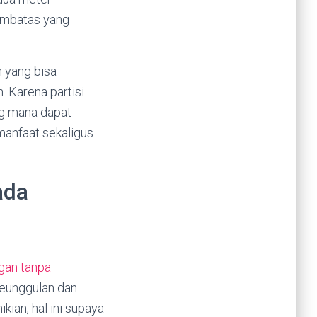
pembatas yang
n yang bisa
. Karena partisi
g mana dapat
manfaat sekaligus
ada
gan tanpa
keunggulan dan
ian, hal ini supaya