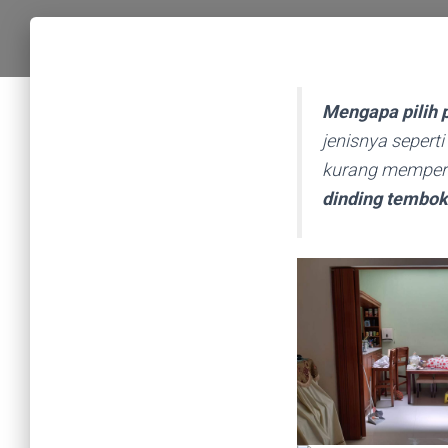
Mengapa pilih p
jenisnya seper
kurang memper
dinding tembo