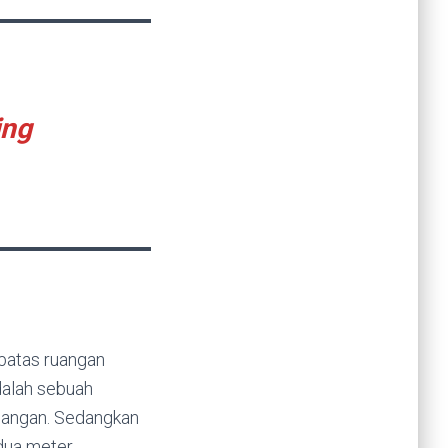
ing
batas ruangan
alah sebuah
ruangan. Sedangkan
dua meter