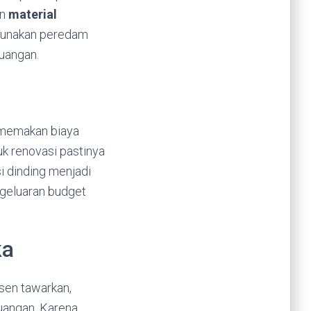
an
material
ggunakan peredam
uangan.
n memakan biaya
uk renovasi pastinya
 dinding menjadi
geluaran budget
ka
usen tawarkan,
ruangan. Karena