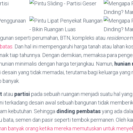
gunan seperti perumahan, BTN, kompleks atau
residence
m
batas.
Dan hal ini mempengaruhi harga tanah atau lahan k
 naik tiap tahunnya. Dengan demikian, memaksa para peng
unian minimalis dengan harga terjangkau. Namun,
hunian 
i desain yang tidak memadai, terutama bagi keluarga yang 
p banyak.
at
atau
partisi
pada sebuah ruangan menjadi suatu hal ya
l ini terkadang desain awal sebuah bangunan tidak member
cam kebutuhan. Sehingga
dinding pembatas
yang ada dal
atu bata, semen dan pasir seperti tembok permanen. Oleh ka
lihan banyak orang ketika mereka memutuskan untuk menyek