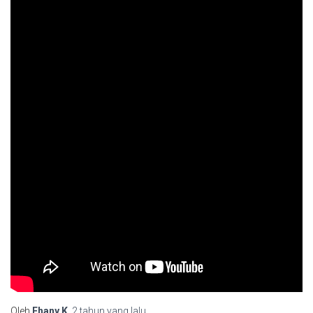
Oleh
Fhany.K
,
2 tahun
yang lalu